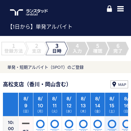
【1日から】単発アルバイト
単発・短期アルバイト（SPOT）のご登録
高松支店（香川・岡山含む）
MAP
8/
8/
8/
8/
8/
8/
8/
8/
9
10
11
12
13
14
15
16
（日）
（月）
（火）
（水）
（木）
（金）
（土）
（日
10:
00