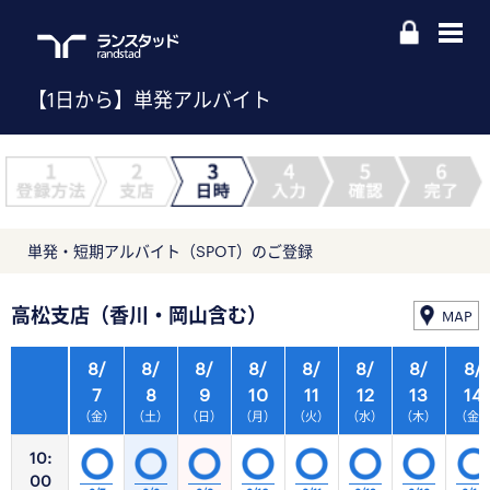
【1日から】単発アルバイト
単発・短期アルバイト（SPOT）のご登録
高松支店（香川・岡山含む）
MAP
8/
8/
8/
8/
8/
8/
8/
8/
7
8
9
10
11
12
13
14
（金）
（土）
（日）
（月）
（火）
（水）
（木）
（金
10:
00