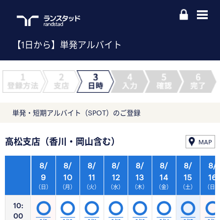
【1日から】単発アルバイト
単発・短期アルバイト（SPOT）のご登録
高松支店（香川・岡山含む）
MAP
8/
8/
8/
8/
8/
8/
8/
8/
9
10
11
12
13
14
15
16
（日）
（月）
（火）
（水）
（木）
（金）
（土）
（日
10:
00