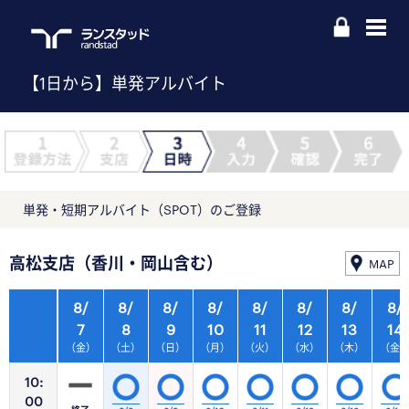
【1日から】単発アルバイト
単発・短期アルバイト（SPOT）のご登録
高松支店（香川・岡山含む）
MAP
8/
8/
8/
8/
8/
8/
8/
8/
7
8
9
10
11
12
13
14
（金）
（土）
（日）
（月）
（火）
（水）
（木）
（金
10:
00