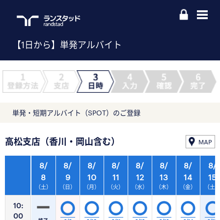
【1日から】単発アルバイト
単発・短期アルバイト（SPOT）のご登録
高松支店（香川・岡山含む）
MAP
8/
8/
8/
8/
8/
8/
8/
8/
8
9
10
11
12
13
14
15
（土）
（日）
（月）
（火）
（水）
（木）
（金）
（土
10:
00