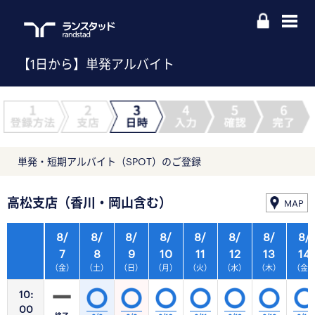
【1日から】単発アルバイト
単発・短期アルバイト（SPOT）のご登録
高松支店（香川・岡山含む）
MAP
8/
8/
8/
8/
8/
8/
8/
8/
7
8
9
10
11
12
13
14
（金）
（土）
（日）
（月）
（火）
（水）
（木）
（金
10:
00