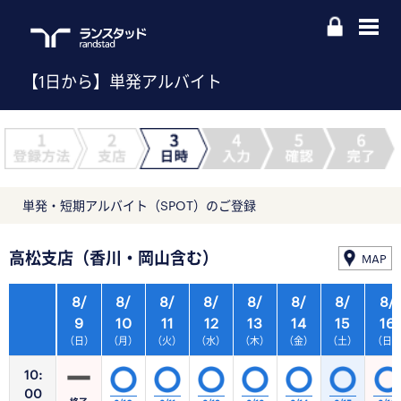
【1日から】単発アルバイト
単発・短期アルバイト（SPOT）のご登録
高松支店（香川・岡山含む）
MAP
8/
8/
8/
8/
8/
8/
8/
8/
9
10
11
12
13
14
15
16
（日）
（月）
（火）
（水）
（木）
（金）
（土）
（日
10:
00