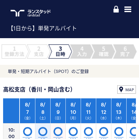
【1日から】単発アルバイト
単発・短期アルバイト（SPOT）のご登録
高松支店（香川・岡山含む）
MAP
8/
8/
8/
8/
8/
8/
8/
8/
7
8
9
10
11
12
13
14
（金）
（土）
（日）
（月）
（火）
（水）
（木）
（金
10:
00