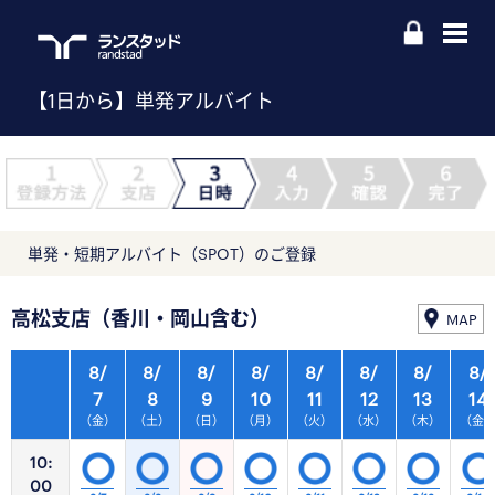
【1日から】単発アルバイト
単発・短期アルバイト（SPOT）のご登録
高松支店（香川・岡山含む）
MAP
8/
8/
8/
8/
8/
8/
8/
8/
7
8
9
10
11
12
13
14
（金）
（土）
（日）
（月）
（火）
（水）
（木）
（金
10:
00