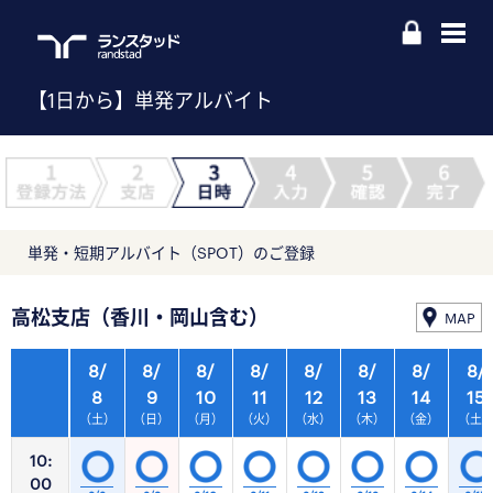
【1日から】単発アルバイト
単発・短期アルバイト（SPOT）のご登録
高松支店（香川・岡山含む）
MAP
8/
8/
8/
8/
8/
8/
8/
8/
8
9
10
11
12
13
14
15
（土）
（日）
（月）
（火）
（水）
（木）
（金）
（土
10:
00