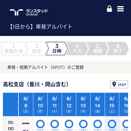
【1日から】単発アルバイト
単発・短期アルバイト（SPOT）のご登録
高松支店（香川・岡山含む）
MAP
8/
8/
8/
8/
8/
8/
8/
8/
9
10
11
12
13
14
15
16
（日）
（月）
（火）
（水）
（木）
（金）
（土）
（日
10:
00