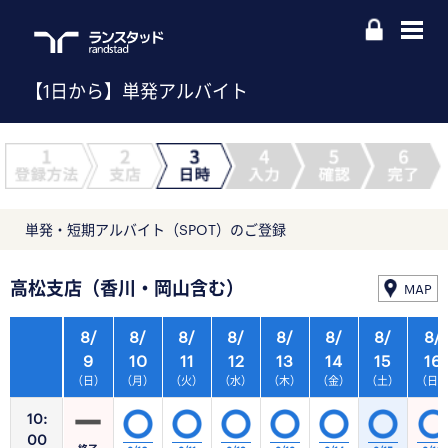
【1日から】単発アルバイト
単発・短期アルバイト（SPOT）のご登録
高松支店（香川・岡山含む）
MAP
8/
8/
8/
8/
8/
8/
8/
8/
9
10
11
12
13
14
15
16
（日）
（月）
（火）
（水）
（木）
（金）
（土）
（日
10:
00