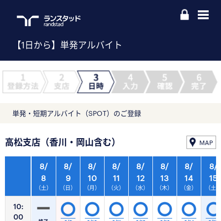
【1日から】単発アルバイト
単発・短期アルバイト（SPOT）のご登録
高松支店（香川・岡山含む）
MAP
8/
8/
8/
8/
8/
8/
8/
8/
8
9
10
11
12
13
14
15
（土）
（日）
（月）
（火）
（水）
（木）
（金）
（土
10:
00