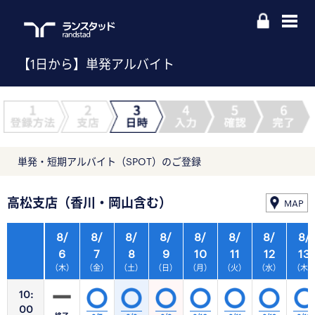
【1日から】単発アルバイト
単発・短期アルバイト（SPOT）のご登録
高松支店（香川・岡山含む）
MAP
8/
8/
8/
8/
8/
8/
8/
8/
6
7
8
9
10
11
12
13
（木）
（金）
（土）
（日）
（月）
（火）
（水）
（木
10:
00