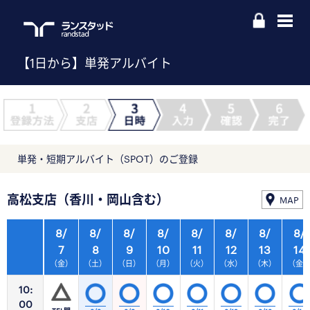
【1日から】単発アルバイト
単発・短期アルバイト（SPOT）のご登録
高松支店（香川・岡山含む）
MAP
8/
8/
8/
8/
8/
8/
8/
8/
7
8
9
10
11
12
13
14
（金）
（土）
（日）
（月）
（火）
（水）
（木）
（金
10:
00