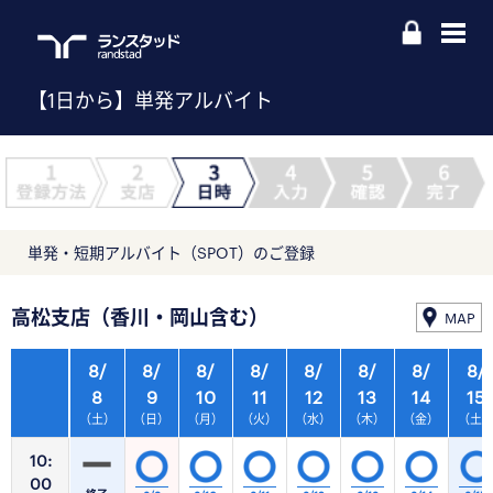
【1日から】単発アルバイト
単発・短期アルバイト（SPOT）のご登録
高松支店（香川・岡山含む）
MAP
8/
8/
8/
8/
8/
8/
8/
8/
8
9
10
11
12
13
14
15
（土）
（日）
（月）
（火）
（水）
（木）
（金）
（土
10:
00