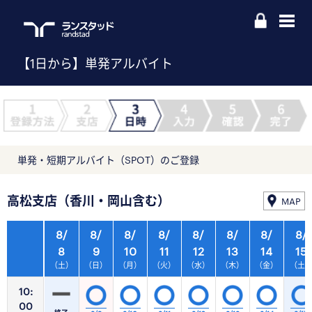
【1日から】単発アルバイト
単発・短期アルバイト（SPOT）のご登録
高松支店（香川・岡山含む）
MAP
8/
8/
8/
8/
8/
8/
8/
8/
8
9
10
11
12
13
14
15
（土）
（日）
（月）
（火）
（水）
（木）
（金）
（土
10:
00