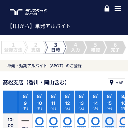
【1日から】単発アルバイト
単発・短期アルバイト（SPOT）のご登録
高松支店（香川・岡山含む）
MAP
8/
8/
8/
8/
8/
8/
8/
8/
9
10
11
12
13
14
15
16
（日）
（月）
（火）
（水）
（木）
（金）
（土）
（日
10:
00