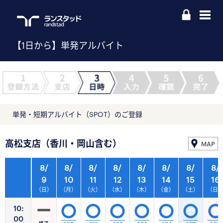
【1日から】単発アルバイト
単発・短期アルバイト（SPOT）のご登録
高松支店（香川・岡山含む）
MAP
8/
8/
8/
8/
8/
8/
8/
8/
9
10
11
12
13
14
15
16
（日）
（月）
（火）
（水）
（木）
（金）
（土）
（日
10:
00