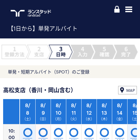
【1日から】単発アルバイト
単発・短期アルバイト（SPOT）のご登録
高松支店（香川・岡山含む）
MAP
8/
8/
8/
8/
8/
8/
8/
8/
8
9
10
11
12
13
14
15
（土）
（日）
（月）
（火）
（水）
（木）
（金）
（土
10:
00