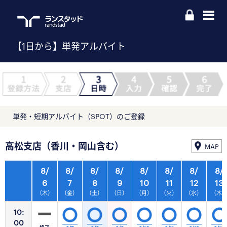
【1日から】単発アルバイト
単発・短期アルバイト（SPOT）のご登録
高松支店（香川・岡山含む）
MAP
8/
8/
8/
8/
8/
8/
8/
8/
6
7
8
9
10
11
12
13
（木）
（金）
（土）
（日）
（月）
（火）
（水）
（木
10:
00