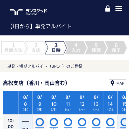
【1日から】単発アルバイト
単発・短期アルバイト（SPOT）のご登録
高松支店（香川・岡山含む）
MAP
8/
8/
8/
8/
8/
8/
8/
8/
8
9
10
11
12
13
14
15
（土）
（日）
（月）
（火）
（水）
（木）
（金）
（土
10:
00