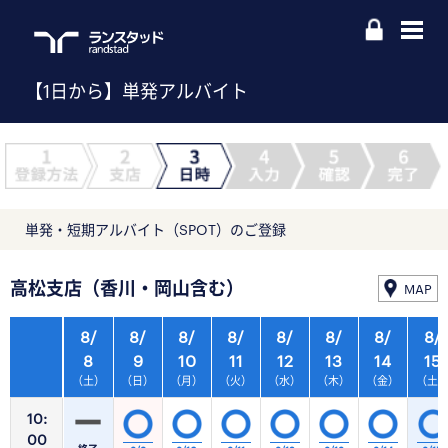
【1日から】単発アルバイト
単発・短期アルバイト（SPOT）のご登録
高松支店（香川・岡山含む）
MAP
8/
8/
8/
8/
8/
8/
8/
8/
8
9
10
11
12
13
14
15
（土）
（日）
（月）
（火）
（水）
（木）
（金）
（土
10:
00