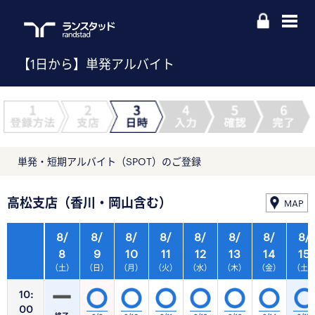
【1日から】単発アルバイト
単発・短期アルバイト（SPOT）のご登録
高松支店（香川・岡山含む）
MAP
8/
8/
8/
8/
8/
8/
8/
8/
8
9
10
11
12
13
14
15
（土）
（日）
（月）
（火）
（水）
（木）
（金）
（土
10:
00