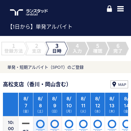
【1日から】単発アルバイト
単発・短期アルバイト（SPOT）のご登録
高松支店（香川・岡山含む）
MAP
8/
8/
8/
8/
8/
8/
8/
8/
7
8
9
10
11
12
13
14
（金）
（土）
（日）
（月）
（火）
（水）
（木）
（金
10:
00