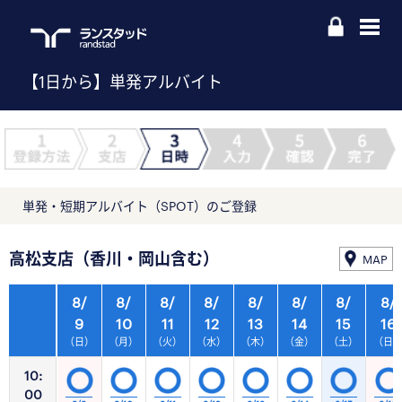
【1日から】単発アルバイト
単発・短期アルバイト（SPOT）のご登録
高松支店（香川・岡山含む）
MAP
8/
8/
8/
8/
8/
8/
8/
8/
9
10
11
12
13
14
15
16
（日）
（月）
（火）
（水）
（木）
（金）
（土）
（日
10:
00