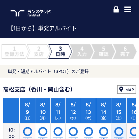
【1日から】単発アルバイト
単発・短期アルバイト（SPOT）のご登録
高松支店（香川・岡山含む）
MAP
8/
8/
8/
8/
8/
8/
8/
8/
9
10
11
12
13
14
15
16
（日）
（月）
（火）
（水）
（木）
（金）
（土）
（日
10:
00