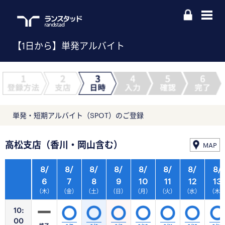
【1日から】単発アルバイト
単発・短期アルバイト（SPOT）のご登録
高松支店（香川・岡山含む）
MAP
8/
8/
8/
8/
8/
8/
8/
8/
6
7
8
9
10
11
12
13
（木）
（金）
（土）
（日）
（月）
（火）
（水）
（木
10:
00