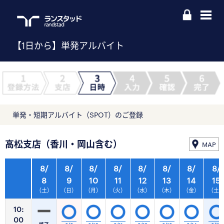
【1日から】単発アルバイト
単発・短期アルバイト（SPOT）のご登録
高松支店（香川・岡山含む）
MAP
8/
8/
8/
8/
8/
8/
8/
8/
8
9
10
11
12
13
14
15
（土）
（日）
（月）
（火）
（水）
（木）
（金）
（土
10:
00