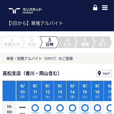
【1日から】単発アルバイト
単発・短期アルバイト（SPOT）のご登録
高松支店（香川・岡山含む）
MAP
8/
8/
8/
8/
8/
8/
8/
8/
10
11
12
13
14
15
16
17
（月）
（火）
（水）
（木）
（金）
（土）
（日）
（月
10:
00