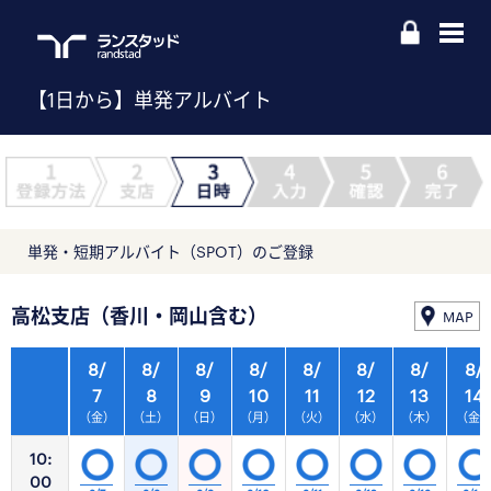
【1日から】単発アルバイト
単発・短期アルバイト（SPOT）のご登録
高松支店（香川・岡山含む）
MAP
8/
8/
8/
8/
8/
8/
8/
8/
7
8
9
10
11
12
13
14
（金）
（土）
（日）
（月）
（火）
（水）
（木）
（金
10:
00