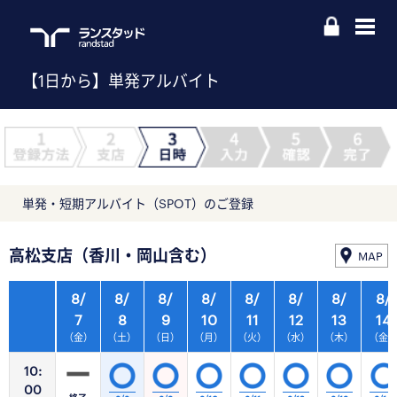
【1日から】単発アルバイト
単発・短期アルバイト（SPOT）のご登録
高松支店（香川・岡山含む）
MAP
8/
8/
8/
8/
8/
8/
8/
8/
7
8
9
10
11
12
13
14
（金）
（土）
（日）
（月）
（火）
（水）
（木）
（金
10:
00