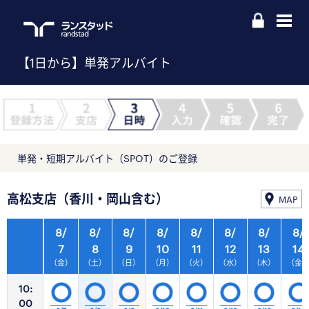
【1日から】単発アルバイト
単発・短期アルバイト（SPOT）のご登録
高松支店（香川・岡山含む）
MAP
8/
8/
8/
8/
8/
8/
8/
8/
7
8
9
10
11
12
13
14
（金）
（土）
（日）
（月）
（火）
（水）
（木）
（金
10:
00