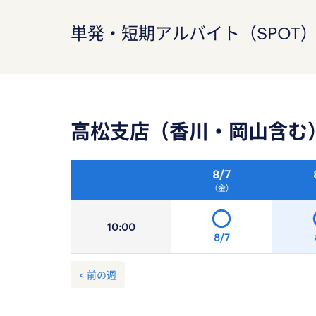
単発・短期アルバイト（SPOT
高松支店（香川・岡山含む
8/
7
（金）
10:
00
8/7
< 前の週