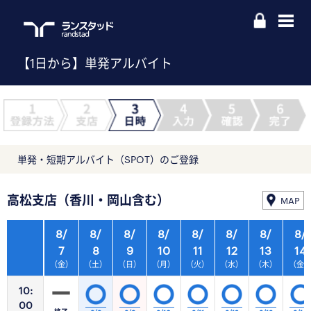
【1日から】単発アルバイト
単発・短期アルバイト（SPOT）のご登録
高松支店（香川・岡山含む）
MAP
8/
8/
8/
8/
8/
8/
8/
8/
7
8
9
10
11
12
13
14
（金）
（土）
（日）
（月）
（火）
（水）
（木）
（金
10:
00