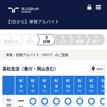
【1日から】単発アルバイト
単発・短期アルバイト（SPOT）のご登録
高松支店（香川・岡山含む）
MAP
8/
8/
8/
8/
8/
8/
8/
8/
6
7
8
9
10
11
12
13
（木）
（金）
（土）
（日）
（月）
（火）
（水）
（木
10:
00