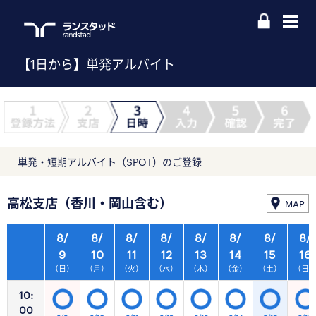
【1日から】単発アルバイト
単発・短期アルバイト（SPOT）のご登録
高松支店（香川・岡山含む）
MAP
8/
8/
8/
8/
8/
8/
8/
8/
9
10
11
12
13
14
15
16
（日）
（月）
（火）
（水）
（木）
（金）
（土）
（日
10:
00