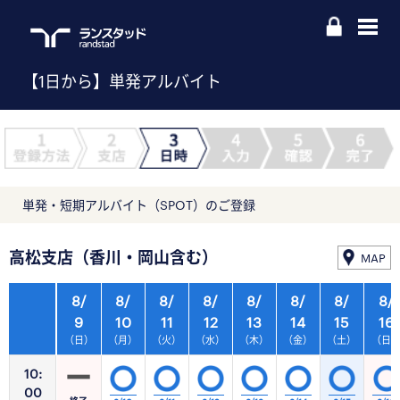
【1日から】単発アルバイト
単発・短期アルバイト（SPOT）のご登録
高松支店（香川・岡山含む）
MAP
8/
8/
8/
8/
8/
8/
8/
8/
9
10
11
12
13
14
15
16
（日）
（月）
（火）
（水）
（木）
（金）
（土）
（日
10:
00