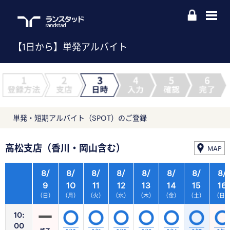
【1日から】単発アルバイト
単発・短期アルバイト（SPOT）のご登録
高松支店（香川・岡山含む）
MAP
8/
8/
8/
8/
8/
8/
8/
8/
9
10
11
12
13
14
15
16
（日）
（月）
（火）
（水）
（木）
（金）
（土）
（日
10:
00