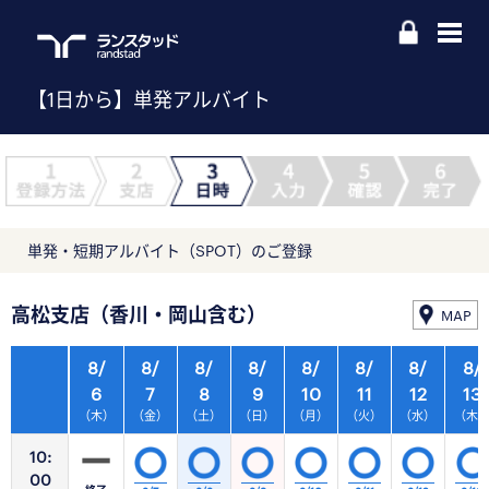
【1日から】単発アルバイト
単発・短期アルバイト（SPOT）のご登録
高松支店（香川・岡山含む）
MAP
8/
8/
8/
8/
8/
8/
8/
8/
6
7
8
9
10
11
12
13
（木）
（金）
（土）
（日）
（月）
（火）
（水）
（木
10:
00