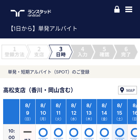
【1日から】単発アルバイト
単発・短期アルバイト（SPOT）のご登録
高松支店（香川・岡山含む）
MAP
8/
8/
8/
8/
8/
8/
8/
8/
9
10
11
12
13
14
15
16
（日）
（月）
（火）
（水）
（木）
（金）
（土）
（日
10:
00