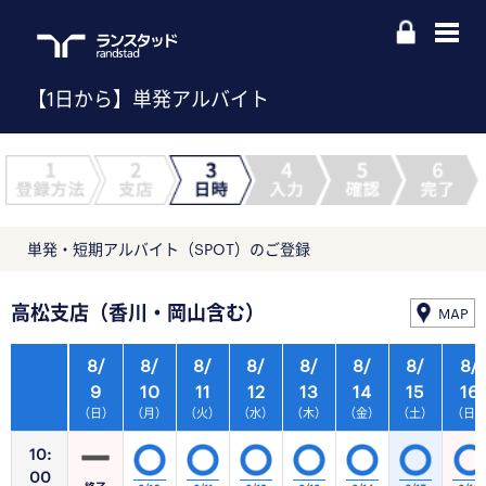
【1日から】単発アルバイト
単発・短期アルバイト（SPOT）のご登録
高松支店（香川・岡山含む）
MAP
8/
8/
8/
8/
8/
8/
8/
8/
9
10
11
12
13
14
15
16
（日）
（月）
（火）
（水）
（木）
（金）
（土）
（日
10:
00