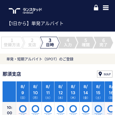
【1日から】単発アルバイト
単発・短期アルバイト（SPOT）のご登録
那須支店
MAP
8/
8/
8/
8/
8/
8/
8/
8/
9
10
11
12
13
14
15
16
（日）
（月）
（火）
（水）
（木）
（金）
（土）
（日
10:
00