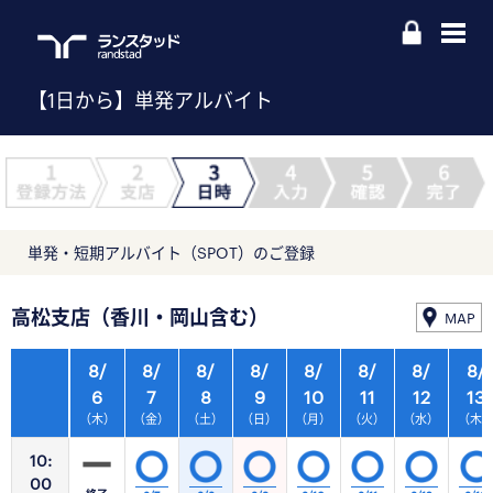
【1日から】単発アルバイト
単発・短期アルバイト（SPOT）のご登録
高松支店（香川・岡山含む）
MAP
8/
8/
8/
8/
8/
8/
8/
8/
6
7
8
9
10
11
12
13
（木）
（金）
（土）
（日）
（月）
（火）
（水）
（木
10:
00