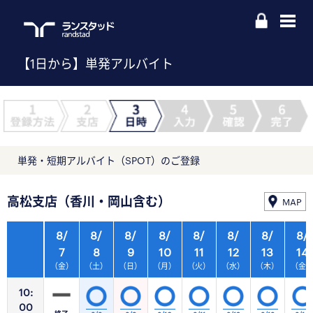
【1日から】単発アルバイト
単発・短期アルバイト（SPOT）のご登録
高松支店（香川・岡山含む）
MAP
8/
8/
8/
8/
8/
8/
8/
8/
7
8
9
10
11
12
13
14
（金）
（土）
（日）
（月）
（火）
（水）
（木）
（金
10:
00