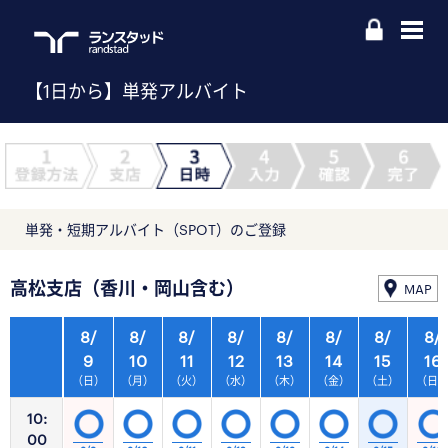
【1日から】単発アルバイト
単発・短期アルバイト（SPOT）のご登録
高松支店（香川・岡山含む）
MAP
8/
8/
8/
8/
8/
8/
8/
8/
9
10
11
12
13
14
15
16
（日）
（月）
（火）
（水）
（木）
（金）
（土）
（日
10:
00