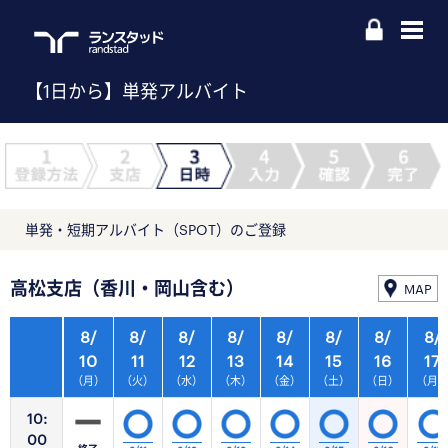
【1日から】単発アルバイト
単発・短期アルバイト（SPOT）のご登録
高松支店（香川・岡山含む）
MAP
8/
8/
8/
8/
8/
8/
8/
8/
10
11
12
13
14
15
16
17
（月）
（火）
（水）
（木）
（金）
（土）
（日）
（月
10:
00