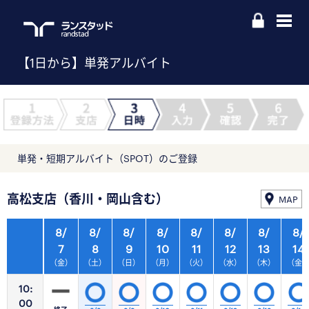
【1日から】単発アルバイト
単発・短期アルバイト（SPOT）のご登録
高松支店（香川・岡山含む）
MAP
8/
8/
8/
8/
8/
8/
8/
8/
7
8
9
10
11
12
13
14
（金）
（土）
（日）
（月）
（火）
（水）
（木）
（金
10:
00