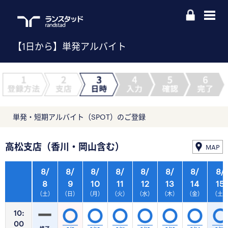
【1日から】単発アルバイト
単発・短期アルバイト（SPOT）のご登録
高松支店（香川・岡山含む）
MAP
8/
8/
8/
8/
8/
8/
8/
8/
8
9
10
11
12
13
14
15
（土）
（日）
（月）
（火）
（水）
（木）
（金）
（土
10:
00