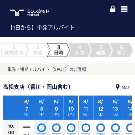
【1日から】単発アルバイト
単発・短期アルバイト（SPOT）のご登録
高松支店（香川・岡山含む）
MAP
8/
8/
8/
8/
8/
8/
8/
8/
7
8
9
10
11
12
13
14
（金）
（土）
（日）
（月）
（火）
（水）
（木）
（金
10:
00